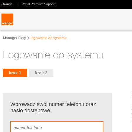
Orange
Portal Premium Support
Manager Floty
logowanie do systemu
Logowanie do systemu
krok 1
krok 2
Wprowadź swój numer telefonu oraz
hasło dostępowe.